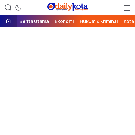
exploring cities, embracing
Daily Kota
stories
Berita Utama
Ekonomi
Hukum & Kriminal
Kota