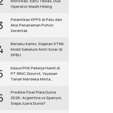
2
Morowali, Satu Tewas, Dua
Operator Masih Hilang
Pelantikan KPPS di Palu dan
3
Aksi Penanaman Pohon
Serentak
Berlaku Kamis, Siapkan STNK
4
Mobil Sebelum Antri Solar di
SPBU
Kasus PHK Pekerja Hamil di
5
PT IRNC Disorot, Yayasan
Tanah Merdeka Minta
Peninjauan Ulang
Prediksi Final Piala Dunia
6
2026: Argentina vs Spanyol,
Siapa Juara Dunia?