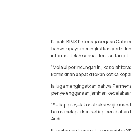
Kepala BPJS Ketenagakerjaan Caban
bahwa upaya meningkatkan perlindung
informal, telah sesuai dengan target
“Melalui perlindungan ini, kesejahte
kemiskinan dapat ditekan ketika kepa
Ia juga mengingatkan bahwa Permena
penyelenggaraan jaminan kecelakaan k
“Setiap proyek konstruksi wajib mend
harus melaporkan setiap perubahan t
Andi.
Kegiatan ini dihadiri oleh perwakila