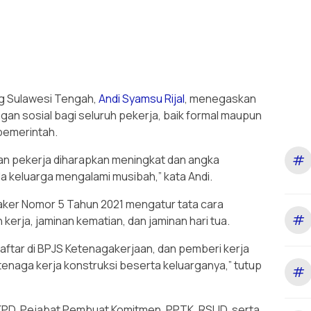
g Sulawesi Tengah,
Andi Syamsu Rijal
, menegaskan
an sosial bagi seluruh pekerja, baik formal maupun
 pemerintah.
#
raan pekerja diharapkan meningkat dan angka
la keluarga mengalami musibah,” kata Andi.
ker Nomor 5 Tahun 2021 mengatur tata cara
#
erja, jaminan kematian, dan jaminan hari tua.
aftar di BPJS Ketenagakerjaan, dan pemberi kerja
enaga kerja konstruksi beserta keluarganya,” tutup
#
n SKPD, Pejabat Pembuat Komitmen, PPTK, RSUD, serta