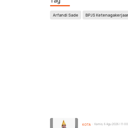
Tag
Arfandi Sade
BPJS Ketenagakerjaa
Kamis, 6 Agu 2026 | 11:0
KOTA