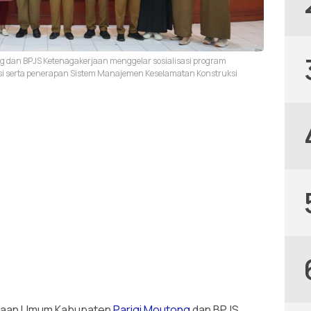
 dan BPJS Ketenagakerjaan menggelar sosialisasi program
ksi serta penerapan Sistem Manajemen Keselamatan Konstruksi
rjaan Umum Kabupaten
Parigi Moutong
dan BPJS