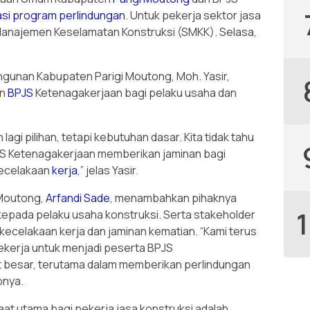
asi
program
perlindungan
. Untuk pekerja sektor jasa
Manajemen Keselamatan Konstruksi (SMKK). Selasa,
ngunan Kabupaten Parigi Moutong, Moh. Yasir,
n
BPJS
Ketenagakerjaan bagi pelaku usaha dan
agi pilihan, tetapi kebutuhan dasar. Kita tidak tahu
S Ketenagakerjaan memberikan jaminan bagi
 kecelakaan
kerja
,” jelas Yasir.
 Moutong,
Arfandi Sade
, menambahkan pihaknya
kepada pelaku usaha konstruksi. Serta stakeholder
kecelakaan kerja dan jaminan kematian. “Kami terus
kerja untuk menjadi peserta BPJS
 besar, terutama dalam memberikan perlindungan
pnya.
aat utama bagi pekerja jasa konstruksi adalah