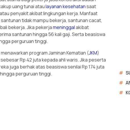
cakup uang tunai atau
layanan kesehatan
saat
tau penyakit akibat lingkungan kerja. Manfaat
 santunan tidak mampu bekerja, santunan cacat,
li bekerja. Jika pekerja
meninggal
akibat
erima santunan hingga 56 kali gaji. Serta beasiswa
ingga perguruan tinggi.
ga menawarkan program Jaminan Kematian (
JKM
)
ebesar Rp 42 juta kepada ahli waris. Jika peserta
ereka juga berhak atas beasiswa senilai Rp 174 juta
#
S
 hingga perguruan tinggi.
#
A
#
K