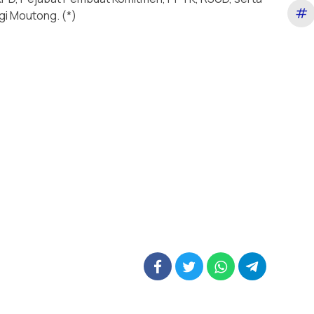
#
gi Moutong. (*)