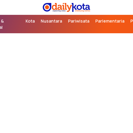
exploring cities,
Daily Kota
embracing stories
 &
Kota
Nusantara
Pariwisata
Parlementaria
P
al