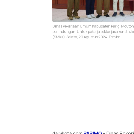
Dinas Pekerjaan Umum Kabupaten Parigi Moutong
perlindungan. Untuk pekerja sektor jasa konstru
(SMKK). Selasa, 20 Agustus 2024. Foto ist
dailykota.com
PARIMO
– Dinas Peke