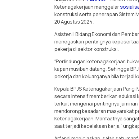
Ketenagakerjaan menggelar
sosialis
konstruksi serta penerapan Sistem 
20 Agustus 2024.
Asisten II Bidang Ekonomi dan Pemba
menegaskan pentingnya kepesertaa
pekerja di sektor konstruksi.
“Perlindungan ketenagakerjaan bukan l
kapan musibah datang. Sehingga BPJ
pekerja dan keluarganya bila terjadi
Kepala BPJS Ketenagakerjaan Parigi
secara intensif memberikan edukasi 
terkait mengenai pentingnya jaminan 
mendorong kesadaran masyarakat pe
Ketenagakerjaan. Manfaatnya sangat
saat terjadi kecelakaan kerja,” ungka
Arfandi menjelaskan, salah satu manf