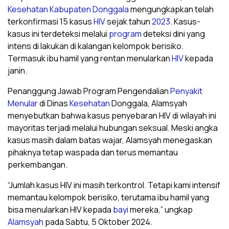
Kesehatan
Kabupaten Donggala
mengungkapkan telah
terkonfirmasi 15 kasus
HIV
sejak tahun
2023
. Kasus-
kasus ini terdeteksi melalui
program
deteksi dini yang
intens di lakukan di kalangan kelompok berisiko.
Termasuk ibu hamil yang rentan menularkan
HIV
kepada
janin.
Penanggung Jawab Program Pengendalian
Penyakit
Menular
di Dinas
Kesehatan
Donggala, Alamsyah
menyebutkan bahwa kasus penyebaran HIV di wilayah ini
mayoritas terjadi melalui hubungan seksual. Meski angka
kasus masih dalam batas wajar, Alamsyah menegaskan
pihaknya tetap waspada dan terus memantau
perkembangan.
“Jumlah kasus HIV ini masih terkontrol. Tetapi kami intensif
memantau kelompok berisiko, terutama ibu hamil yang
bisa menularkan HIV kepada
bayi
mereka,” ungkap
Alamsyah
pada Sabtu, 5 Oktober 2024.