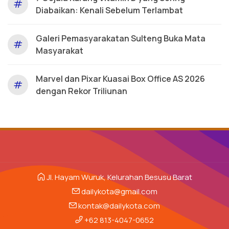
#
Diabaikan: Kenali Sebelum Terlambat
Galeri Pemasyarakatan Sulteng Buka Mata
#
Masyarakat
Marvel dan Pixar Kuasai Box Office AS 2026
#
dengan Rekor Triliunan
Jl. Hayam Wuruk, Kelurahan Besusu Barat
dailykota@gmail.com
kontak@dailykota.com
+62 813-4047-0652