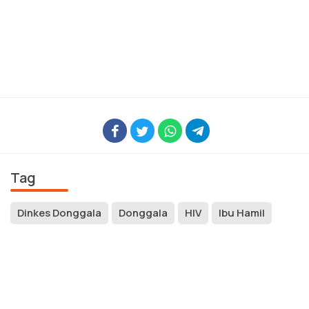
Tag
Dinkes Donggala
Donggala
HIV
Ibu Hamil