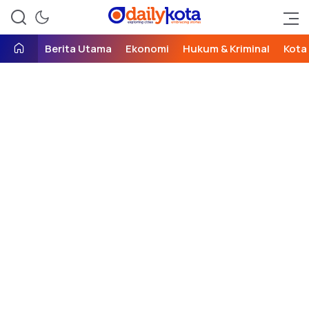
exploring cities, embracing
Daily Kota
stories
Berita Utama
Ekonomi
Hukum & Kriminal
Kota