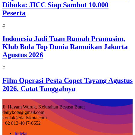
Dibuka: JICC Siap Sambut 10.000
Peserta
#
Indonesia Jadi Tuan Rumah Pramusim,
Klub Bola Top Dunia Ramaikan Jakarta
Agustus 2026
#
Film Operasi Pesta Copet Tayang Agustus
2026. Catat Tanggalnya
Jl. Hayam Wuruk, Kelurahan Besusu Barat
dailykota@gmail.com
kontak@dailykota.com
+62 813-4047-0652
Indeks