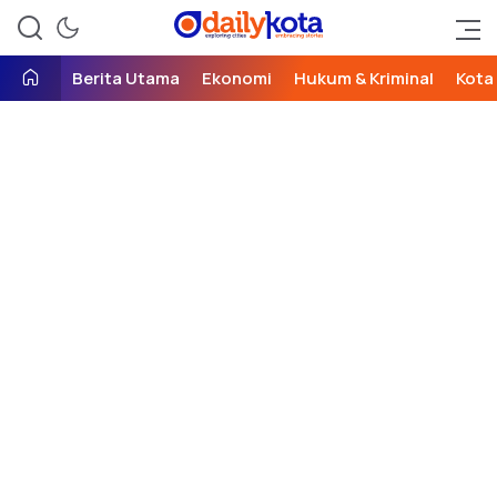
exploring cities, embracing
Daily Kota
stories
Berita Utama
Ekonomi
Hukum & Kriminal
Kota