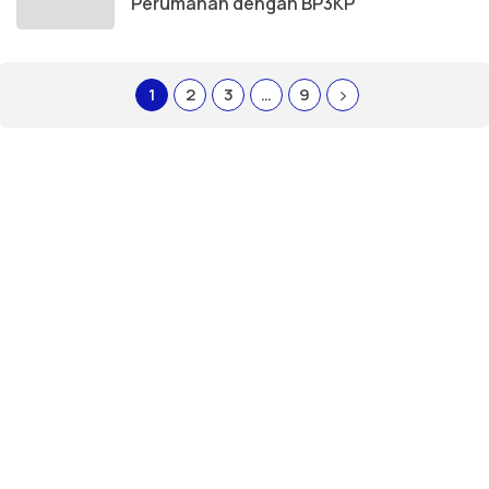
Perumahan dengan BP3KP
1
2
3
…
9