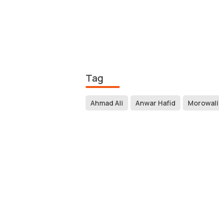
Tag
Ahmad Ali
Anwar Hafid
Morowali