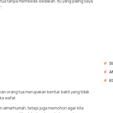
 tua tanpa membeda-bedakan. Itu yang paling saya
.
#
S
#
A
#
K
an orang tua merupakan bentuk bakti yang tidak
ka wafat.
an almarhumah, tetapi juga memohon agar kita