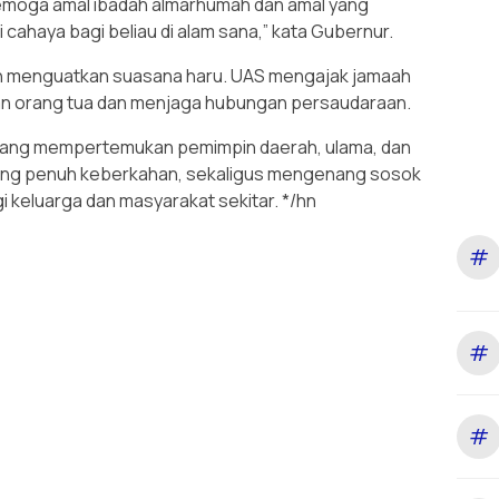
Semoga amal ibadah almarhumah dan amal yang
cahaya bagi beliau di alam sana,” kata Gubernur.
n menguatkan suasana haru. UAS mengajak jamaah
kan orang tua dan menjaga hubungan persaudaraan.
m yang mempertemukan pemimpin daerah, ulama, dan
yang penuh keberkahan, sekaligus mengenang sosok
i keluarga dan masyarakat sekitar. */hn
#
#
#