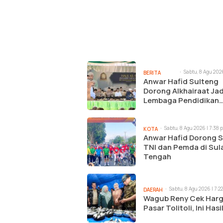
Sabtu, 8 Agu 2026
BERITA
pm
Anwar Hafid Sulteng
UTAMA
Dorong Alkhairaat Jad
Lembaga Pendidikan
Unggulan
Sabtu, 8 Agu 2026 | 7:38 
KOTA
Anwar Hafid Dorong S
TNI dan Pemda di Sul
Tengah
Sabtu, 8 Agu 2026 | 7:2
DAERAH
Wagub Reny Cek Har
Pasar Tolitoli, Ini Has