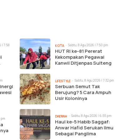
 | 7:58
Sabtu, 8 Agu 2026 | 7:50 pm
KOTA
HUT RI ke-81 Pererat
i
Kekompakan Pegawai
Kanwil Ditjenpas Sulteng
pm
Sabtu, 8 Agu 2026 | 7:32 pm
LIFESTYLE
inergi
Serbuan Semut Tak
awesi
Berujung? 5 Cara Ampuh
Usir Koloninya
Sabtu, 8 Agu 2026 | 6:55 pm
DAERAH
2 pm
Haul ke-5 Habib Saggaf:
ga
Anwar Hafid Serukan Ilmu
ilnya
Sebagai Panglima