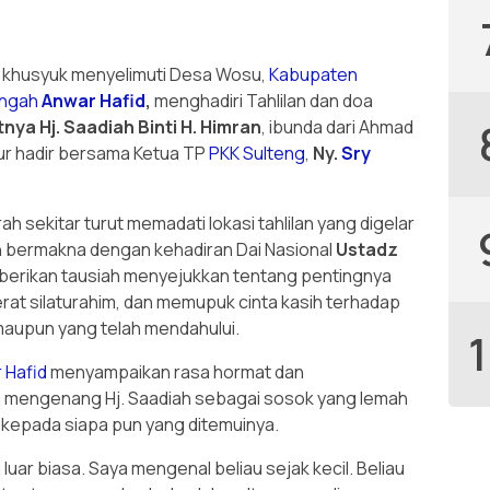
khusyuk menyelimuti Desa Wosu,
Kabupaten
engah
Anwar Hafid
,
menghadiri Tahlilan dan doa
nya Hj. Saadiah Binti H. Himran
, ibunda dari Ahmad
ur hadir bersama Ketua TP
PKK
Sulteng
,
Ny.
Sry
 sekitar turut memadati lokasi tahlilan yang digelar
n bermakna dengan kehadiran Dai Nasional
Ustadz
erikan tausiah menyejukkan tentang pentingnya
t silaturahim, dan memupuk cinta kasih terhadap
maupun yang telah mendahului.
 Hafid
menyampaikan rasa hormat dan
 mengenang Hj. Saadiah sebagai sosok yang lemah
 kepada siapa pun yang ditemuinya.
uar biasa. Saya mengenal beliau sejak kecil. Beliau