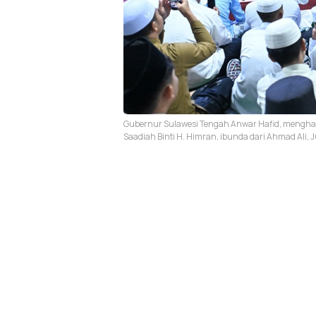
Gubernur Sulawesi Tengah Anwar Hafid, menghad
Saadiah Binti H. Himran, ibunda dari Ahmad Ali, J