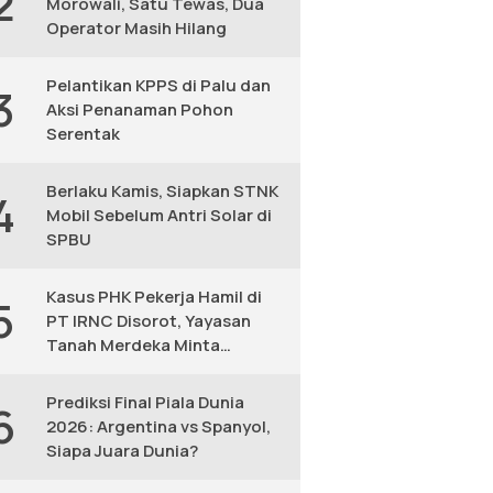
2
Morowali, Satu Tewas, Dua
Operator Masih Hilang
Pelantikan KPPS di Palu dan
3
Aksi Penanaman Pohon
Serentak
Berlaku Kamis, Siapkan STNK
4
Mobil Sebelum Antri Solar di
SPBU
Kasus PHK Pekerja Hamil di
5
PT IRNC Disorot, Yayasan
Tanah Merdeka Minta
Peninjauan Ulang
Prediksi Final Piala Dunia
6
2026: Argentina vs Spanyol,
Siapa Juara Dunia?