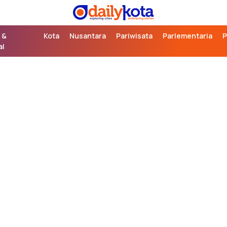
exploring cities,
Daily Kota
embracing stories
 &
Kota
Nusantara
Pariwisata
Parlementaria
P
al