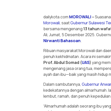
dailykota.com
MOROWALI
–
Suasana 
Morowali
, saat
Gubernur
Sulawesi T
bersama mengenang
13 tahun wafat
Ali, Jumat, 5 Desember 2025. Gubern
Nirwanti Bahasoan
.
Ribuan masyarakat Morowali dan daerah
penuh kekhidmatan. Acara ini semaki
Prof. Abdul Somad (
UAS
)
yang memb
mengenang jasa orang tua, memperera
ayah dan ibu—baik yang masih hidup 
Dalam sambutannya,
Gubernur Anwar
kedekatannya dengan almarhumah. Ia
lembut, ramah, dan penuh kepedulian
“Almarhumah adalah seorang ibu yang l