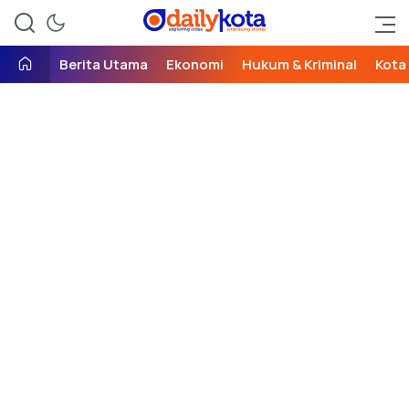
exploring cities, embracing
Daily Kota
stories
Berita Utama
Ekonomi
Hukum & Kriminal
Kota