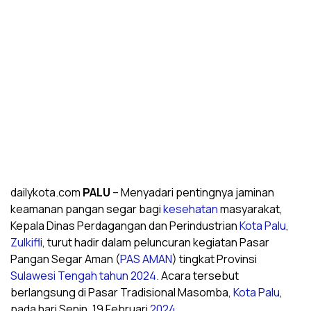
dailykota.com
PALU
– Menyadari pentingnya jaminan
keamanan pangan segar bagi
kesehatan
masyarakat,
Kepala Dinas Perdagangan dan Perindustrian
Kota Palu
,
Zulkifli
, turut hadir dalam peluncuran kegiatan Pasar
Pangan Segar Aman (
PAS AMAN
) tingkat Provinsi
Sulawesi Tengah
tahun 2024
. Acara tersebut
berlangsung di Pasar Tradisional Masomba,
Kota Palu
,
pada hari Senin, 19 Februari
2024
.