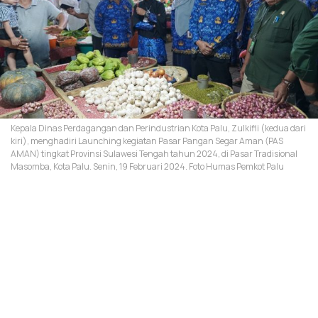
Kepala Dinas Perdagangan dan Perindustrian Kota Palu, Zulkifli (kedua dari
kiri), menghadiri Launching kegiatan Pasar Pangan Segar Aman (PAS
AMAN) tingkat Provinsi Sulawesi Tengah tahun 2024, di Pasar Tradisional
Masomba, Kota Palu. Senin, 19 Februari 2024. Foto Humas Pemkot Palu