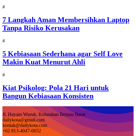
#
7 Langkah Aman Membersihkan Laptop
Tanpa Risiko Kerusakan
#
5 Kebiasaan Sederhana agar Self Love
Makin Kuat Menurut Ahli
#
Kiat Psikolog: Pola 21 Hari untuk
Bangun Kebiasaan Konsisten
Jl. Hayam Wuruk, Kelurahan Besusu Barat
dailykota@gmail.com
kontak@dailykota.com
+62 813-4047-0652