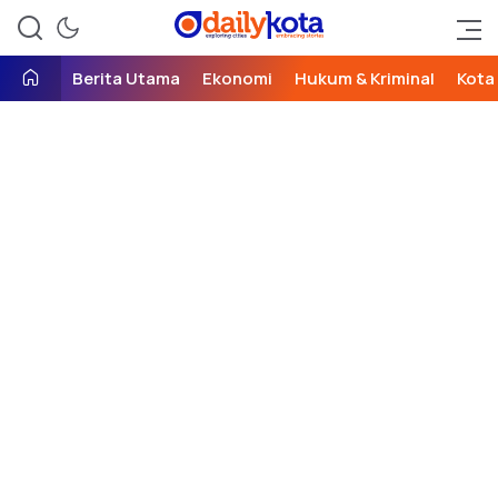
exploring cities, embracing
Daily Kota
stories
Berita Utama
Ekonomi
Hukum & Kriminal
Kota