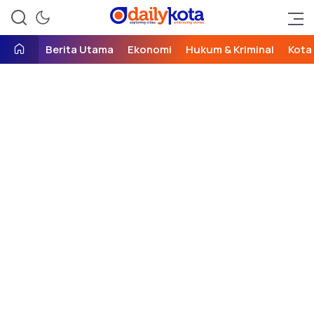
exploring cities, embracing
Daily Kota
stories
Berita Utama
Ekonomi
Hukum & Kriminal
Kota