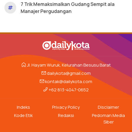
7 Trik Memaksimalkan Gudang Sempit ala
#
Manajer Pergudangan
Jl. Hayam Wuruk, Kelurahan Besusu Barat
dailykota@gmail.com
kontak@dailykota.com
+62 813-4047-0652
Indeks
Privacy Policy
Disclaimer
Kode Etik
Redaksi
Pedoman Media
Siber