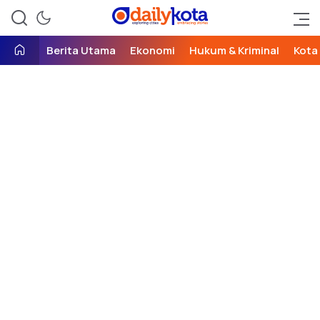
exploring cities, embracing
Daily Kota
stories
Berita Utama
Ekonomi
Hukum & Kriminal
Kota