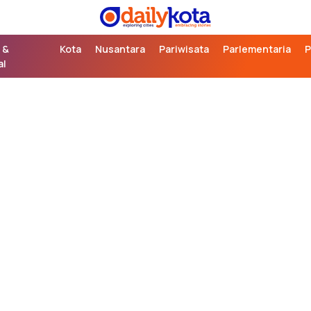
exploring cities,
Daily Kota
embracing stories
 &
Kota
Nusantara
Pariwisata
Parlementaria
P
al