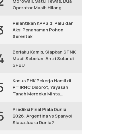
2
Morowali, Satu Tewas, Dua
Operator Masih Hilang
Pelantikan KPPS di Palu dan
3
Aksi Penanaman Pohon
Serentak
Berlaku Kamis, Siapkan STNK
4
Mobil Sebelum Antri Solar di
SPBU
Kasus PHK Pekerja Hamil di
5
PT IRNC Disorot, Yayasan
Tanah Merdeka Minta
Peninjauan Ulang
Prediksi Final Piala Dunia
6
2026: Argentina vs Spanyol,
Siapa Juara Dunia?