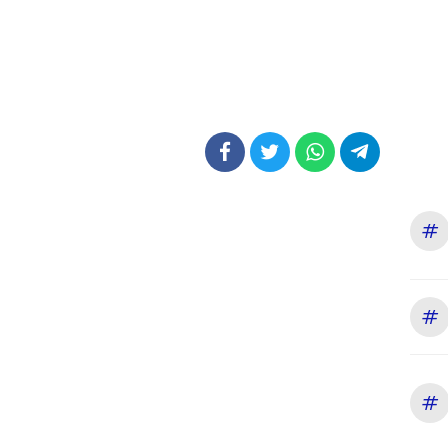
#
#
#