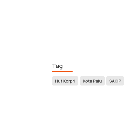
Tag
Hut Korpri
Kota Palu
SAKIP