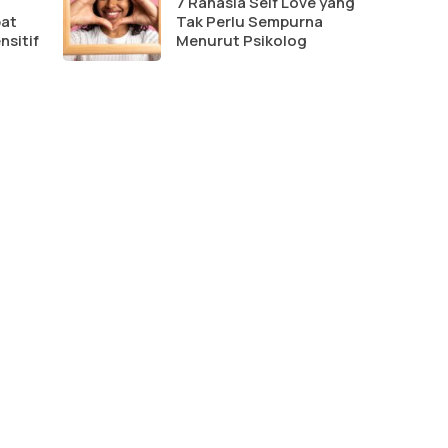
7 Rahasia Self Love yang
pat
Tak Perlu Sempurna
nsitif
Menurut Psikolog