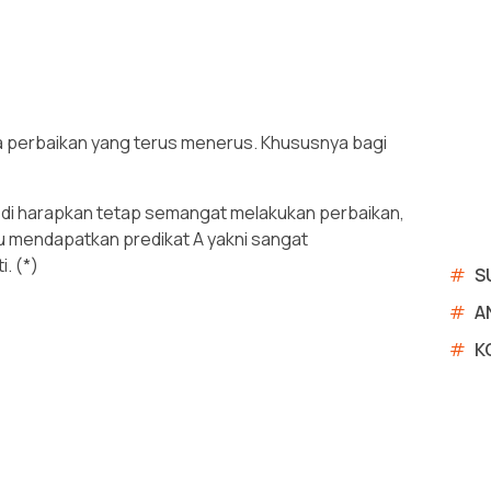
 perbaikan yang terus menerus. Khususnya bagi
 di harapkan tetap semangat melakukan perbaikan,
u mendapatkan predikat A yakni sangat
. (*)
#
S
#
A
#
K