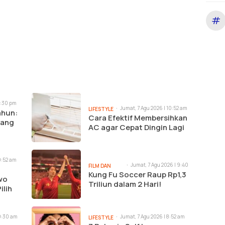
#
2:30 pm
Jumat, 7 Agu 2026 | 10:52 am
LIFESTYLE
ahun:
Cara Efektif Membersihkan
yang
AC agar Cepat Dingin Lagi
9:52 am
Jumat, 7 Agu 2026 | 9:40
FILM DAN
am
Kung Fu Soccer Raup Rp1,3
MUSIK
awo
Triliun dalam 2 Hari!
ilih
 9:30 am
Jumat, 7 Agu 2026 | 8:52 am
LIFESTYLE