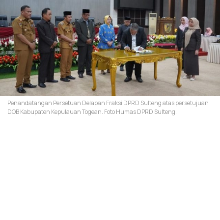
Penandatangan Persetuan Delapan Fraksi DPRD Sulteng atas persetujuan
DOB Kabupaten Kepulauan Togean. Foto Humas DPRD Sulteng.