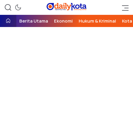
exploring cities, embracing
Daily Kota
stories
Berita Utama
Ekonomi
Hukum & Kriminal
Kota