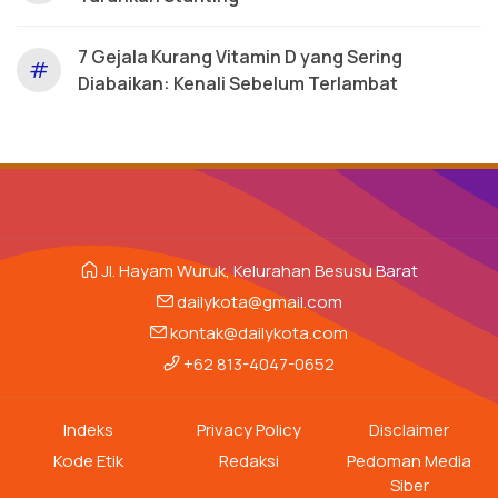
7 Gejala Kurang Vitamin D yang Sering
#
Diabaikan: Kenali Sebelum Terlambat
Jl. Hayam Wuruk, Kelurahan Besusu Barat
dailykota@gmail.com
kontak@dailykota.com
+62 813-4047-0652
Indeks
Privacy Policy
Disclaimer
Kode Etik
Redaksi
Pedoman Media
Siber