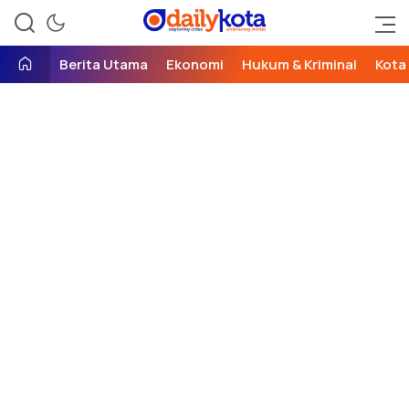
exploring cities, embracing
Daily Kota
stories
Berita Utama
Ekonomi
Hukum & Kriminal
Kota