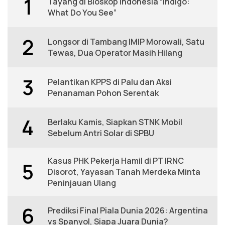
1
Tayang di Bioskop Indonesia “Indigo:
What Do You See”
2
Longsor di Tambang IMIP Morowali, Satu
Tewas, Dua Operator Masih Hilang
3
Pelantikan KPPS di Palu dan Aksi
Penanaman Pohon Serentak
4
Berlaku Kamis, Siapkan STNK Mobil
Sebelum Antri Solar di SPBU
Kasus PHK Pekerja Hamil di PT IRNC
5
Disorot, Yayasan Tanah Merdeka Minta
Peninjauan Ulang
6
Prediksi Final Piala Dunia 2026: Argentina
vs Spanyol, Siapa Juara Dunia?