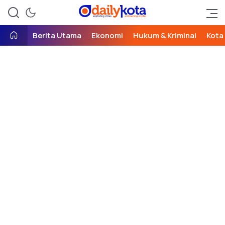
exploring cities, embracing
Daily Kota
stories
Berita Utama
Ekonomi
Hukum & Kriminal
Kota