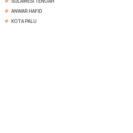
#
SULAWESI TENGAH
#
ANWAR HAFID
#
KOTA PALU