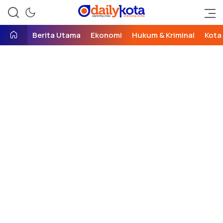
exploring cities, embracing
Daily Kota
stories
Berita Utama
Ekonomi
Hukum & Kriminal
Kota