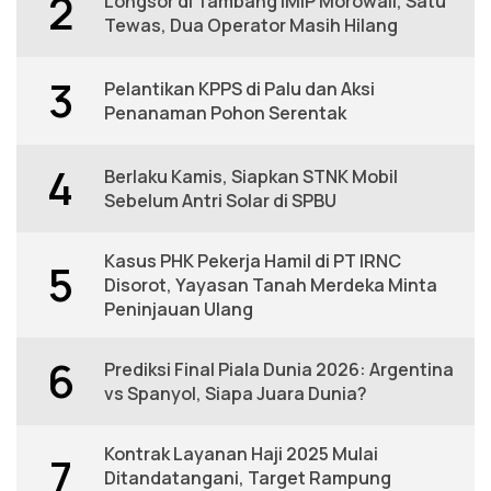
2
Longsor di Tambang IMIP Morowali, Satu
Tewas, Dua Operator Masih Hilang
3
Pelantikan KPPS di Palu dan Aksi
Penanaman Pohon Serentak
4
Berlaku Kamis, Siapkan STNK Mobil
Sebelum Antri Solar di SPBU
Kasus PHK Pekerja Hamil di PT IRNC
5
Disorot, Yayasan Tanah Merdeka Minta
Peninjauan Ulang
6
Prediksi Final Piala Dunia 2026: Argentina
vs Spanyol, Siapa Juara Dunia?
Kontrak Layanan Haji 2025 Mulai
7
Ditandatangani, Target Rampung