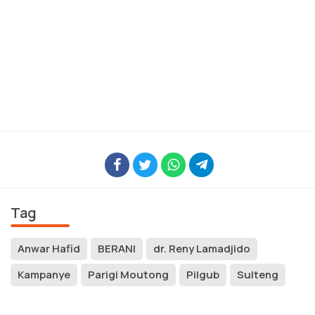
Tag
Anwar Hafid
BERANI
dr. Reny Lamadjido
Kampanye
Parigi Moutong
Pilgub
Sulteng