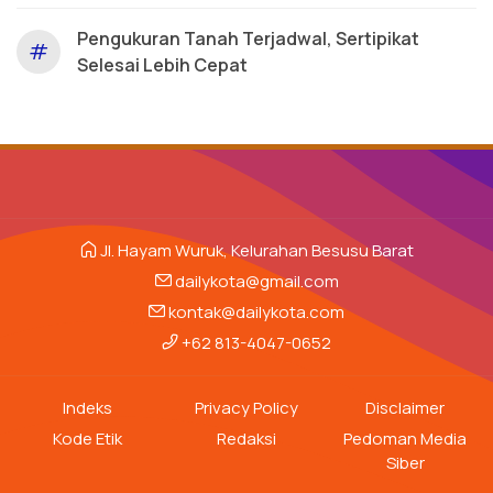
Pengukuran Tanah Terjadwal, Sertipikat
#
Selesai Lebih Cepat
Jl. Hayam Wuruk, Kelurahan Besusu Barat
dailykota@gmail.com
kontak@dailykota.com
+62 813-4047-0652
Indeks
Privacy Policy
Disclaimer
Kode Etik
Redaksi
Pedoman Media
Siber