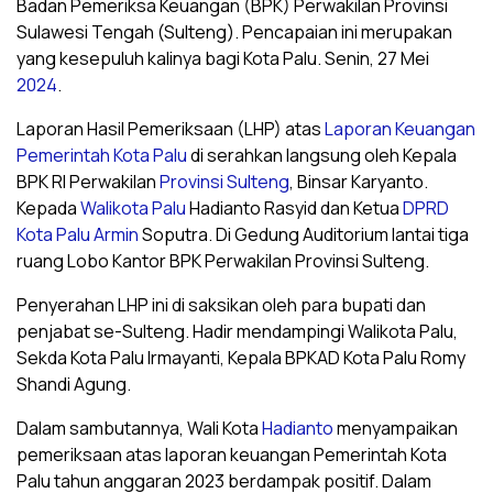
Badan Pemeriksa Keuangan (BPK) Perwakilan Provinsi
Sulawesi Tengah (Sulteng). Pencapaian ini merupakan
yang kesepuluh kalinya bagi Kota Palu. Senin, 27 Mei
2024
.
Laporan Hasil Pemeriksaan (LHP) atas
Laporan Keuangan
Pemerintah Kota Palu
di serahkan langsung oleh Kepala
BPK RI Perwakilan
Provinsi Sulteng
, Binsar Karyanto.
Kepada
Walikota Palu
Hadianto Rasyid dan Ketua
DPRD
Kota Palu
Armin
Soputra. Di Gedung Auditorium lantai tiga
ruang Lobo Kantor BPK Perwakilan Provinsi Sulteng.
Penyerahan LHP ini di saksikan oleh para bupati dan
penjabat se-Sulteng. Hadir mendampingi Walikota Palu,
Sekda Kota Palu Irmayanti, Kepala BPKAD Kota Palu Romy
Shandi Agung.
Dalam sambutannya, Wali Kota
Hadianto
menyampaikan
pemeriksaan atas laporan keuangan Pemerintah Kota
Palu tahun anggaran 2023 berdampak positif. Dalam