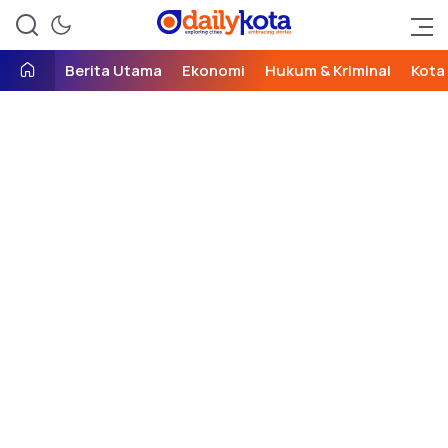
exploring cities, embracing
Daily Kota
stories
Berita Utama
Ekonomi
Hukum & Kriminal
Kota