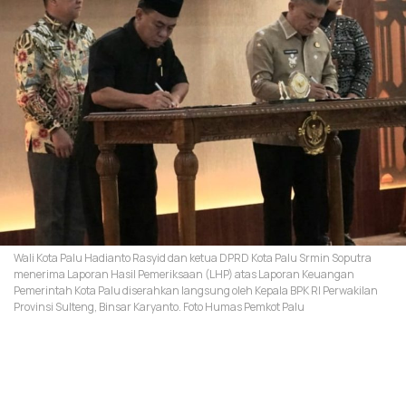
Wali Kota Palu Hadianto Rasyid dan ketua DPRD Kota Palu Srmin Soputra
menerima Laporan Hasil Pemeriksaan (LHP) atas Laporan Keuangan
Pemerintah Kota Palu diserahkan langsung oleh Kepala BPK RI Perwakilan
Provinsi Sulteng, Binsar Karyanto. Foto Humas Pemkot Palu