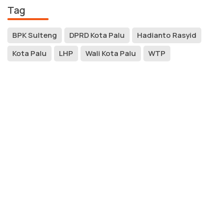
Tag
BPK Sulteng
DPRD Kota Palu
Hadianto Rasyid
Kota Palu
LHP
Wali Kota Palu
WTP