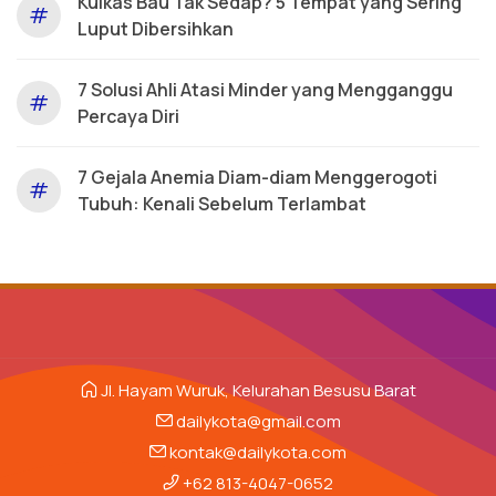
Kulkas Bau Tak Sedap? 5 Tempat yang Sering
#
Luput Dibersihkan
7 Solusi Ahli Atasi Minder yang Mengganggu
#
Percaya Diri
7 Gejala Anemia Diam-diam Menggerogoti
#
Tubuh: Kenali Sebelum Terlambat
Jl. Hayam Wuruk, Kelurahan Besusu Barat
dailykota@gmail.com
kontak@dailykota.com
+62 813-4047-0652