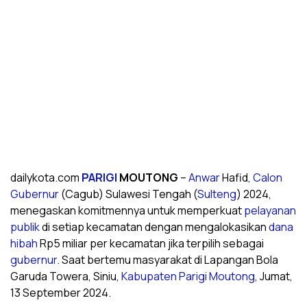
dailykota.com
PARIGI
MOUTONG
–
Anwar
Hafid,
Calon
Gubernur
(Cagub) Sulawesi Tengah (
Sulteng
) 2024,
menegaskan komitmennya untuk memperkuat
pelayanan
publik
di setiap kecamatan dengan mengalokasikan
dana
hibah
Rp5 miliar per kecamatan jika terpilih sebagai
gubernur
. Saat bertemu masyarakat di Lapangan Bola
Garuda Towera, Siniu,
Kabupaten Parigi Moutong
, Jumat,
13 September 2024.