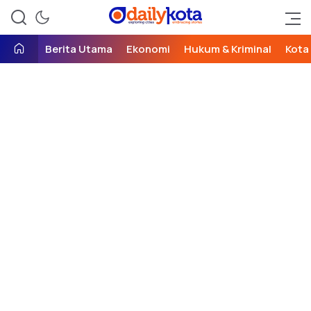
exploring cities, embracing
Daily Kota
stories
Berita Utama
Ekonomi
Hukum & Kriminal
Kota