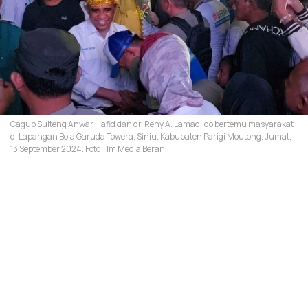
Cagub Sulteng Anwar Hafid dan dr. Reny A. Lamadjido bertemu masyarakat
di Lapangan Bola Garuda Towera, Siniu, Kabupaten Parigi Moutong, Jumat,
13 September 2024. Foto TIm Media Berani