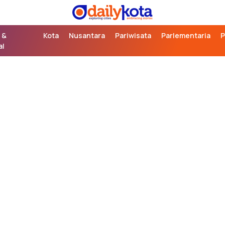
exploring cities,
Daily Kota
embracing stories
 &
Kota
Nusantara
Pariwisata
Parlementaria
P
al