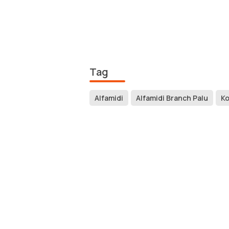
Tag
Alfamidi
Alfamidi Branch Palu
Ko