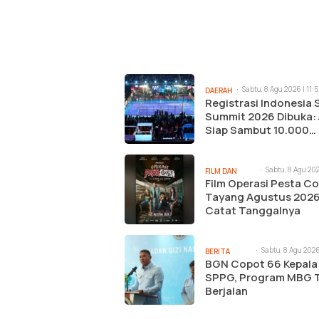
Sabtu, 8 Agu 2026 | 11:
DAERAH
Registrasi Indonesia 
Summit 2026 Dibuka:
Siap Sambut 10.000
Peserta
Sabtu, 8 Agu 2026
FILM DAN
pm
Film Operasi Pesta C
MUSIK
Tayang Agustus 2026
Catat Tanggalnya
Sabtu, 8 Agu 2026
BERITA
pm
BGN Copot 66 Kepala
UTAMA
SPPG, Program MBG 
Berjalan