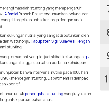
merangi masalah stunting yang mempengaruhi
ak.
Alfamidi
Branch Palu mengumumkan peluncuran
ang di targetkan untuk keluarga dengan anak-
g.
kan dukungan nutrisi yang sangat di butuhkan oleh
era dan Watunonju,
Kabupaten Sigi
,
Sulawesi Tengah
ami stunting.
 yang terhambat yang terjadi akibat kekurangan
gizi
lam kandungan hingga dua tahun pertama kehidupan.
menunjukkan bahwa intervensi nutrisi pada 1000 hari
 untuk mencegah stunting. Dapat memiliki dampak
 dan kognitif.
ambahan untuk
pencegahan stunting
yang kaya akan
nting untuk pertumbuhan anak.