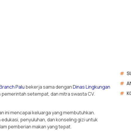
#
S
#
A
 Branch Palu
bekerja sama dengan
Dinas Lingkungan
#
K
a pemerintah setempat, dan mitra swasta CV.
 ini mencapai keluarga yang membutuhkan.
n edukasi, penyuluhan, dan konseling gizi untuk
lam pemberian makan yang tepat.