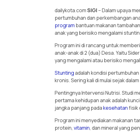
dailykota.com
SIGI
– Dalam upaya me
pertumbuhan dan perkembangan an
program
bantuan makanan tambahan y
anak yang berisiko mengalami stuntin
Program ini di rancang untuk memberi
anak-anak di 2 (dua) Desa. Yaitu Sid
yang mengalami atau berisiko mengal
Stunting
adalah kondisi pertumbuhan
kronis. Sering kali di mulai sejak da
Pentingnya Intervensi Nutrisi. Studi 
pertama kehidupan anak adalah kunci
jangka panjang pada
kesehatan
fisik
Program ini menyediakan makanan t
protein,
vitamin
, dan mineral yang pe