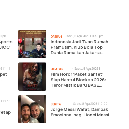
50 pm
Sabtu, 8 Agu 2026 | 11:40 pm
DAERAH
Sports
Indonesia Jadi Tuan Rumah
 JICC
Pramusim, Klub Bola Top
Dunia Ramaikan Jakarta
Agustus 2026
 | 11:11
Sabtu, 8 Agu 2026 |
FILM DAN
10:59 pm
opet
Film Horor ‘Paket Santet’
MUSIK
.
Siap Hantui Bioskop 2026:
Teror Mistik Baru BASE
Entertainment
 | 10:36
Sabtu, 8 Agu 2026 | 10:00
BERITA
pm
Jorge Messi Wafat, Dampak
UTAMA
Tetap
Emosional bagi Lionel Messi