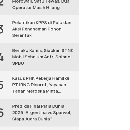
2
Morowali, Satu Tewas, Dua
Operator Masih Hilang
Pelantikan KPPS di Palu dan
3
Aksi Penanaman Pohon
Serentak
Berlaku Kamis, Siapkan STNK
4
Mobil Sebelum Antri Solar di
SPBU
Kasus PHK Pekerja Hamil di
5
PT IRNC Disorot, Yayasan
Tanah Merdeka Minta
Peninjauan Ulang
Prediksi Final Piala Dunia
6
2026: Argentina vs Spanyol,
Siapa Juara Dunia?