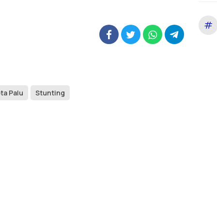
#
ta Palu
Stunting